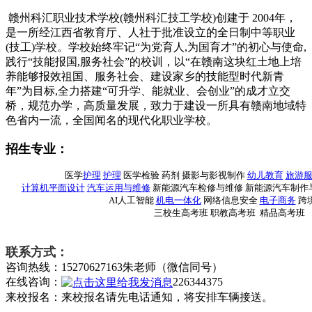
赣州科汇职业技术学校(赣州科汇技工学校)创建于 2004年，
是一所经江西省教育厅、人社于批准设立的全日制中等职业
(技工)学校。学校始终牢记“为党育人,为国育才”的初心与使命,
践行“技能报国,服务社会”的校训，以“在赣南这块红土地上培
养能够报效祖国、服务社会、建设家乡的技能型时代新青
年”为目标,全力搭建“可升学、能就业、会创业”的成才立交
桥，规范办学，高质量发展，致力于建设一所具有赣南地域特
色省内一流，全国闻名的现代化职业学校。
招生专业：
医学
护理
护理
医学检验 药剂 摄影与影视制作
幼儿教育
旅游
计算机平面设计
汽车运用与维修
新能源汽车检修与维修 新能源汽车制作与
AI人工智能
机电一体化
网络信息安全
电子商务
跨
三校生高考班 职教高考班 精品高考班
联系方式：
咨询热线：15270627163朱老师（微信同号）
在线咨询：
226344375
来校报名：来校报名请先电话通知，将安排车辆接送。